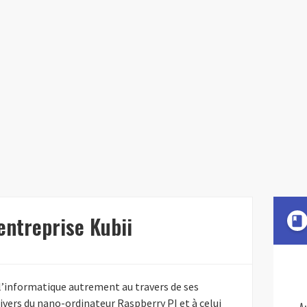
entreprise Kubii
book
 l’informatique autrement au travers de ses
nivers du nano-ordinateur Raspberry PI et à celui