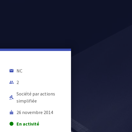
NC
email
2
people
Société par actions
gavel
simplifiée
26 novembre 2014
cake
En activité
lens