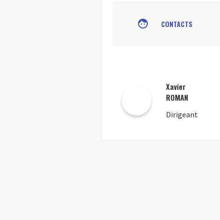
face
CONTACTS
Xavier
ROMAN
Dirigeant