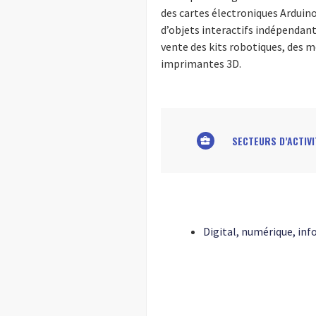
des cartes électroniques Arduin
d’objets interactifs indépendan
vente des kits robotiques, des 
imprimantes 3D.
SECTEURS D’ACTIVI
business_center
Digital, numérique, inf