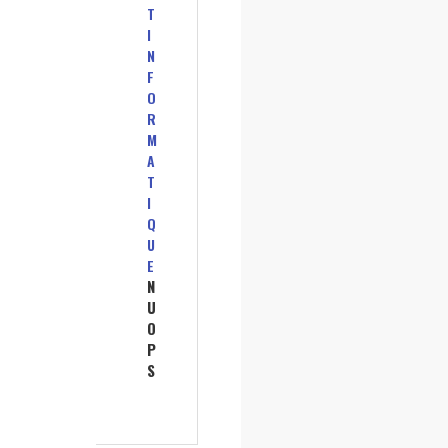
T
I
N
F
O
R
M
A
T
I
Q
U
E
N
U
O
P
S