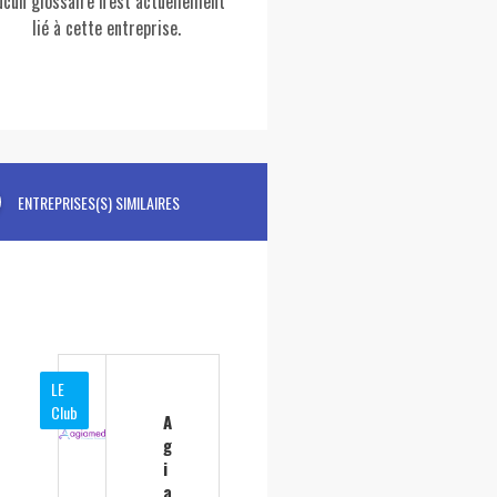
ucun glossaire n'est actuellement
lié à cette entreprise.
ENTREPRISES(S) SIMILAIRES
LE
Club
A
g
i
a