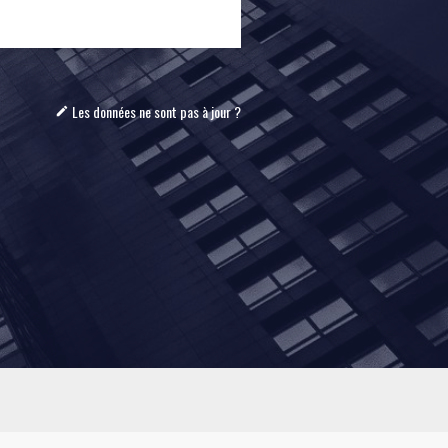
Les données ne sont pas à jour ?
mode_edit