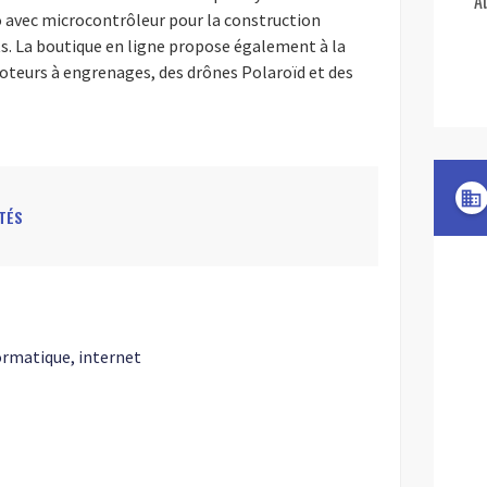
A
o avec microcontrôleur pour la construction
ts. La boutique en ligne propose également à la
moteurs à engrenages, des drônes Polaroïd et des
domain
TÉS
ormatique, internet