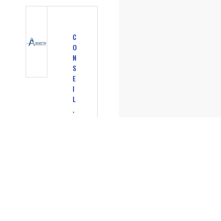
C
O
N
S
E
I
L
,
A
U
D
I
T
I
N
F
O
R