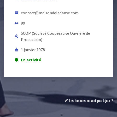
contact@maisondeladanse.com
email
99
people
SCOP (Société Coopérative Ouvrière de
gavel
Production)
1 janvier 1978
cake
En activité
lens
Les données ne sont pas à jour ?
mode_edit