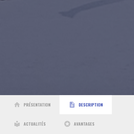
home
description
PRÉSENTATION
DESCRIPTION
local_library
stars
ACTUALITÉS
AVANTAGES