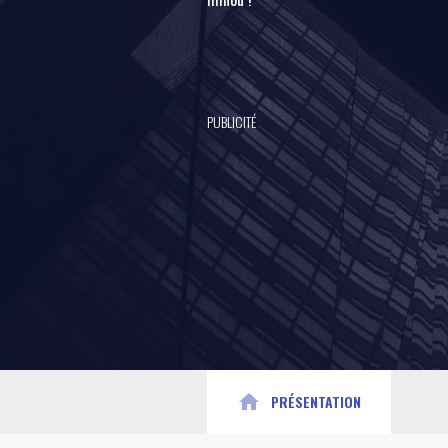
PUBLICITÉ
home
PRÉSENTATION