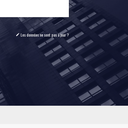
Les données ne sont pas à jour ?
mode_edit