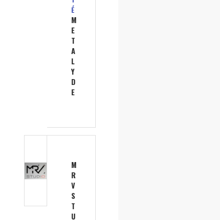
É
M
E
T
A
L
Y
D
E
M
R
V
S
T
U