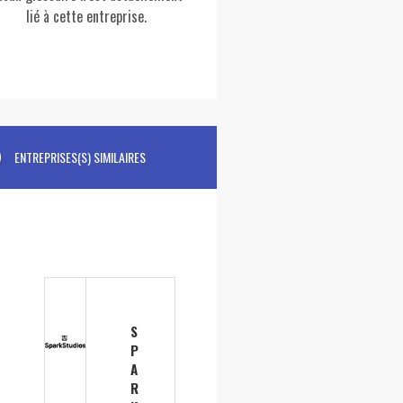
lié à cette entreprise.
ENTREPRISES(S) SIMILAIRES
S
P
A
R