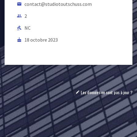
contact@studiotoutschuss.com
email
2
people
NC
gavel
18 octobre 2023
cake
Les données ne sont pas à jour ?
mode_edit