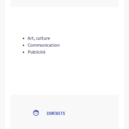
Art, culture
Communication
Publicité
face
CONTACTS