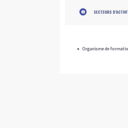
SECTEURS D’ACTIVI
business_center
Organisme de formatio