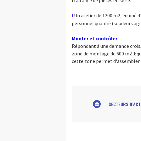
traitance de pièces en série.
Un atelier de 1200 m2, équipé 
l
personnel qualifié (soudeurs agr
Monter et contrôler
Répondant à une demande croissa
zone de montage de 600 m2. Equi
cette zone permet d'assembler e
SECTEURS D’ACT
business_center