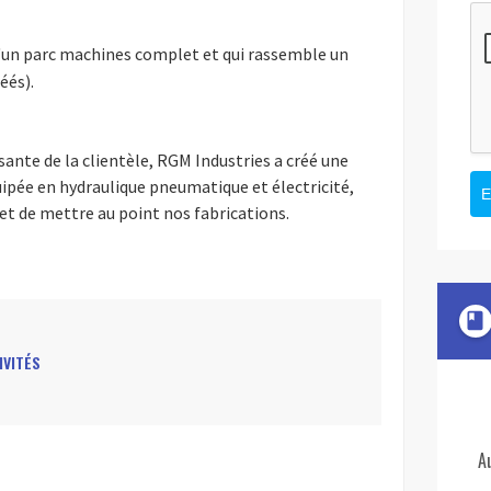
d'un parc machines complet et qui rassemble un
éés).
nte de la clientèle, RGM Industries a créé une
pée en hydraulique pneumatique et électricité,
E
t de mettre au point nos fabrications.
book
IVITÉS
A