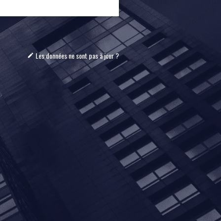
Les données ne sont pas à jour ?
mode_edit