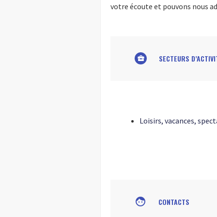
votre écoute et pouvons nous ada
SECTEURS D’ACTIVI
business_center
Loisirs, vacances, spect
face
CONTACTS