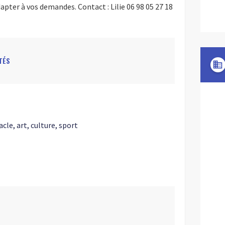
pter à vos demandes. Contact : Lilie 06 98 05 27 18
TÉS
domain
acle, art, culture, sport