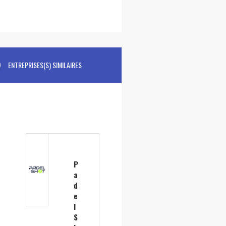
ENTREPRISES(S) SIMILAIRES
P
a
d
e
l
S