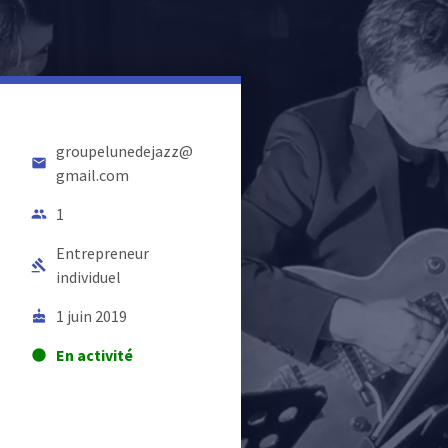
groupelunedejazz@
email
gmail.com
1
people
Entrepreneur
gavel
individuel
1 juin 2019
cake
En activité
lens