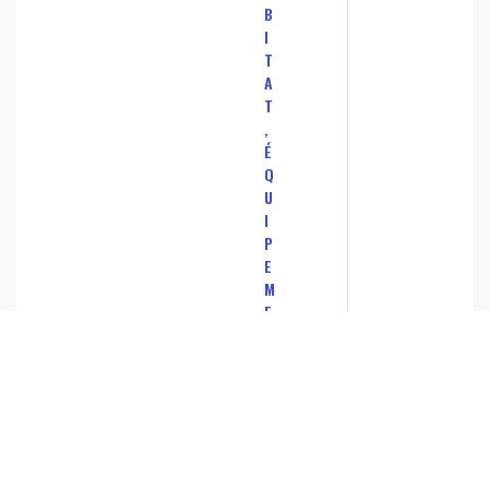
B
I
T
A
T
,
É
Q
U
I
P
E
M
E
N
T
S
,
P
R
O