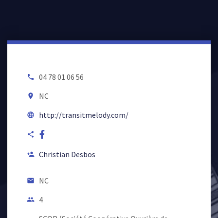
04 78 01 06 56
local_phone
NC
room
http://transitmelody.com/
language
share
Christian Desbos
person_add
NC
email
4
people