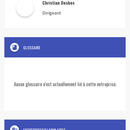
Christian Desbos
Dirigeant
book
GLOSSAIRE
Aucun glossaire n'est actuellement lié à cette entreprise.
domain
ENTREPRISES(S) SIMILAIRES