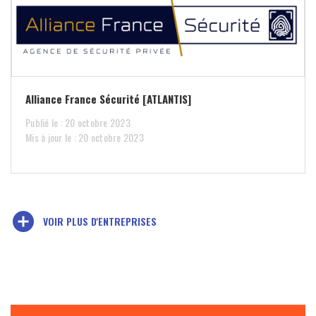
Alliance France Sécurité [ATLANTIS]
Publié le : 20 octobre 2023
Mis à jour le : 20 octobre 2023
add_circle
VOIR PLUS D'ENTREPRISES