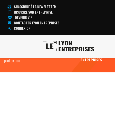
S'INSCRIRE À LA NEWSLETTER
INSCRIRE SON ENTREPRISE
DEVENIR VIP
CONTACTER LYON ENTREPRISES
CONNEXION
Accueil
B to B (services aux entreprises et aux
TOUTE
professionnels)
Services de sécurité,
L’ACTUALITÉ LYON
ENTREPRISES
protection