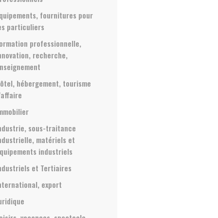
quipements, fournitures pour
es particuliers
ormation professionnelle,
nnovation, recherche,
nseignement
ôtel, hébergement, tourisme
'affaire
mmobilier
ndustrie, sous-traitance
ndustrielle, matériels et
quipements industriels
ndustriels et Tertiaires
nternational, export
uridique
oisirs, vacances, spectacle,