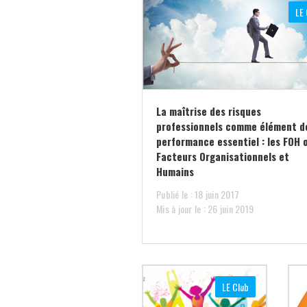
LE 
La maîtrise des risques
professionnels comme élément d
performance essentiel : les FOH 
Facteurs Organisationnels et
Humains
Publié le : 18 juin 2017
Mis à jour le : 26 juin 2019
LE Club