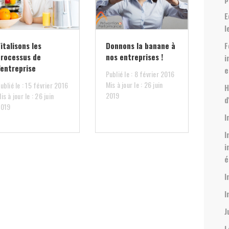
E
l
italisons les
Donnons la banane à
F
processus de
nos entreprises !
i
’entreprise
e
Publié le : 8 février 2016
Mis à jour le : 26 juin
ublié le : 15 février 2016
H
2019
is à jour le : 26 juin
d
2019
I
I
i
é
I
I
J
L