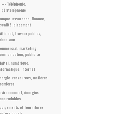
--- Téléphonie,
péritéléphonie
anque, assurance, finance,
iscalité, placement
âtiment, travaux publics,
rbanisme
ommercial, marketing,
ommunication, publicité
igital, numérique,
nformatique, internet
nergie, ressources, matières
remières
nvironnement, énergies
enouvelables
quipements et fournitures
rofessionnels