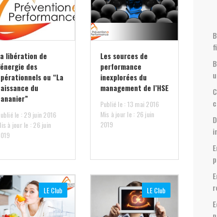
B
f
a libération de
Les sources de
B
’énergie des
performance
u
opérationnels ou “La
inexplorées du
naissance du
management de l’HSE
C
bananier”
c
Publié le : 13 mai 2016
Mis à jour le : 26 juin
ublié le : 29 juin 2016
D
2019
is à jour le : 26 juin
i
2019
E
p
E
r
LE Club
LE Club
E
p