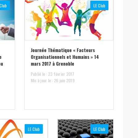
Club
LE Club
Journée Thématique « Facteurs
e
Organisationnels et Humains » 14
ou
mars 2017 à Grenoble
Publié le : 23 février 2017
Mis à jour le : 26 juin 2019
LE Club
LE Club