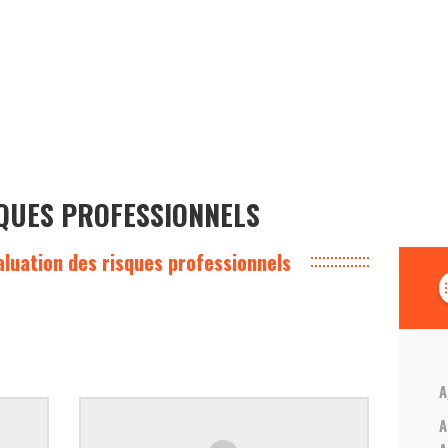
SQUES PROFESSIONNELS
aluation des risques professionnels
forma
A
A