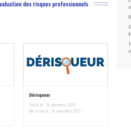
valuation des risques professionnels
a
R
S
ê
T
a
Dérisqueur
Publié le : 26 novembre 2021
Mis à jour le : 26 novembre 2021