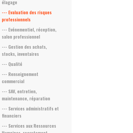
élagage
--- Evaluation des risques
professionnels
--- Evénementiel, réception,
salon professionnel
--- Gestion des achats,
stocks, inventaires
--- Qualité
--- Renseignement
commercial
--- SAV, entretien,
maintenance, réparation
--- Services administratifs et
financiers
--- Services aux Ressources
Humaines, recrutement