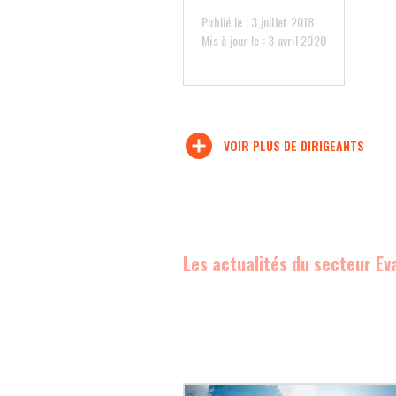
Publié le : 3 juillet 2018
Mis à jour le : 3 avril 2020
add_circle
VOIR PLUS DE DIRIGEANTS
Les actualités du secteur Ev