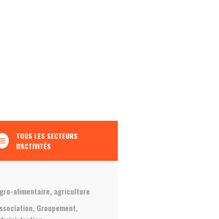
TOUS LES SECTEURS
t_list_bulleted
D'ACTIVITÉS
gro-alimentaire, agriculture
ssociation, Groupement,