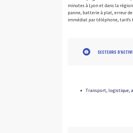
minutes à Lyon et dans la région
panne, batterie à plat, erreur de
immédiat par téléphone, tarifs 
SECTEURS D’ACTIVI
business_center
Transport, logistique,