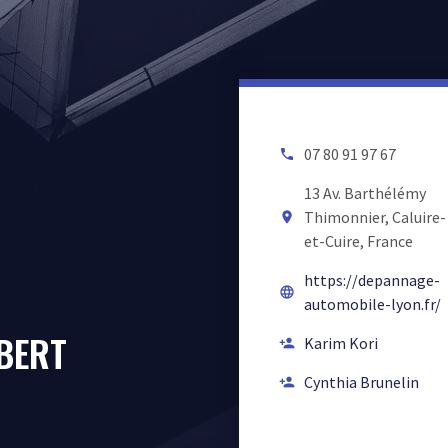
07 80 91 97 67
local_phone
13 Av. Barthélémy
Thimonnier, Caluire-
room
et-Cuire, France
https://depannage-
language
automobile-lyon.fr/
BERT
Karim Kori
person_add
Cynthia Brunelin
person_add