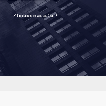
Les données ne sont pas à jour ?
mode_edit