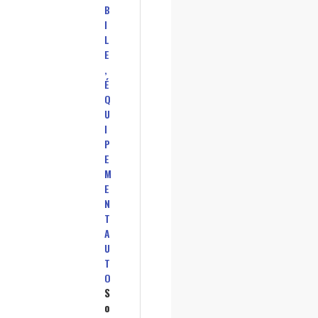
B
I
L
E
,
É
Q
U
I
P
E
M
E
N
T
A
U
T
O
S
o