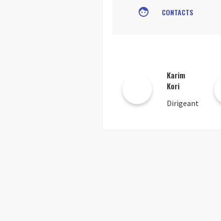
face
CONTACTS
Karim
Kori
Dirigeant