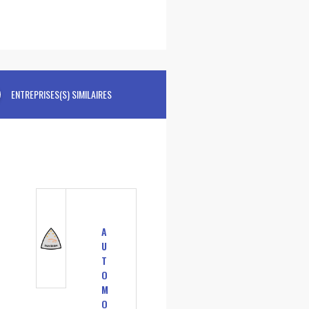
ENTREPRISES(S) SIMILAIRES
A
U
T
O
M
O