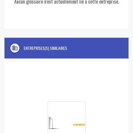
Aucun glossaire n'est actuellement lié à cette entreprise.
domain
ENTREPRISES(S) SIMILAIRES