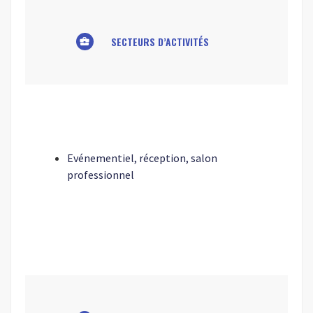
SECTEURS D’ACTIVITÉS
business_center
Evénementiel, réception, salon
professionnel