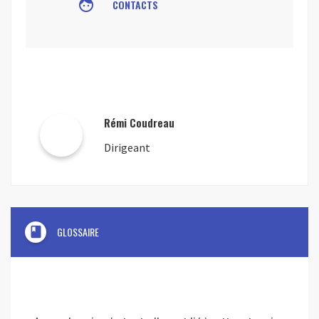
face
CONTACTS
Rémi Coudreau
Dirigeant
book
GLOSSAIRE