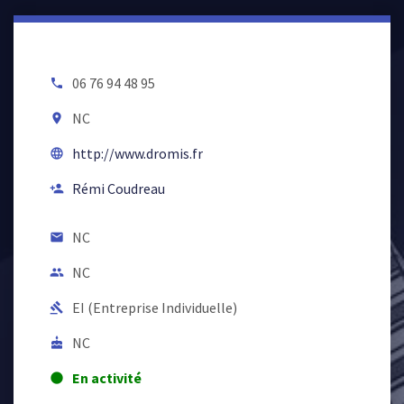
06 76 94 48 95
local_phone
NC
room
http://www.dromis.fr
language
Rémi Coudreau
person_add
NC
email
NC
people
EI (Entreprise Individuelle)
gavel
NC
cake
En activité
lens