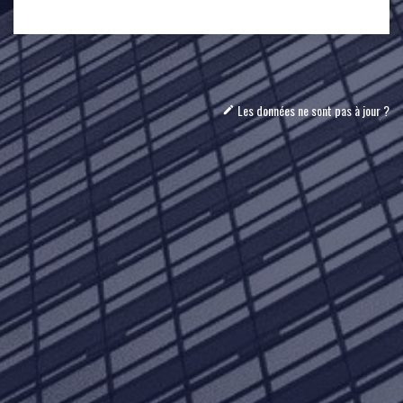
Les données ne sont pas à jour ?
mode_edit