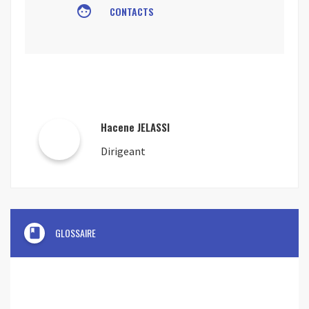
face
CONTACTS
Hacene JELASSI
Dirigeant
book
GLOSSAIRE