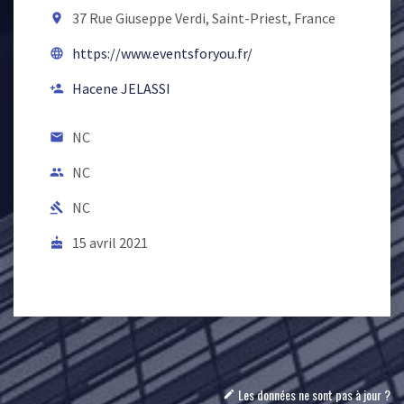
37 Rue Giuseppe Verdi, Saint-Priest, France
room
https://www.eventsforyou.fr/
language
Hacene JELASSI
person_add
NC
email
NC
people
NC
gavel
15 avril 2021
cake
Les données ne sont pas à jour ?
mode_edit