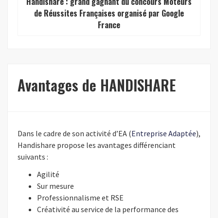
Handishare : grand gagnant du concours Moteurs
de Réussites Françaises organisé par Google
ien
France
Co
Avantages de HANDISHARE
Dans le cadre de son activité d’EA (
Entreprise Adaptée
),
Handishare propose les avantages différenciant
suivants :
Agilité
Sur mesure
Professionnalisme et RSE
Créativité au service de la performance des