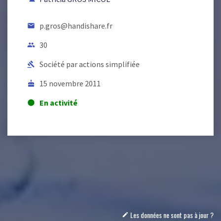
p.gros@handishare.fr
email
30
people
Société par actions simplifiée
gavel
15 novembre 2011
cake
En activité
lens
Les données ne sont pas à jour ?
mode_edit