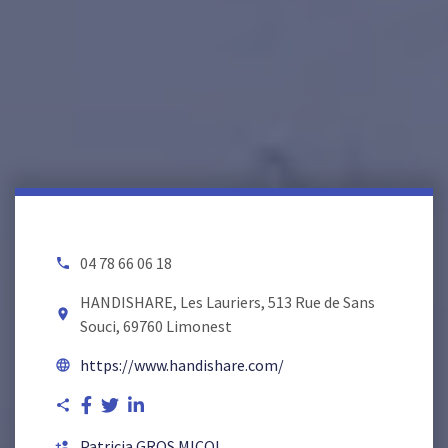
04 78 66 06 18
local_phone
HANDISHARE, Les Lauriers, 513 Rue de Sans
room
Souci, 69760 Limonest
https://www.handishare.com/
language
share
Patricia GROS MICOL
person_add