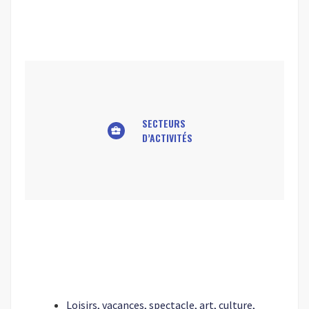
SECTEURS
business_center
D’ACTIVITÉS
Loisirs, vacances, spectacle, art, culture,