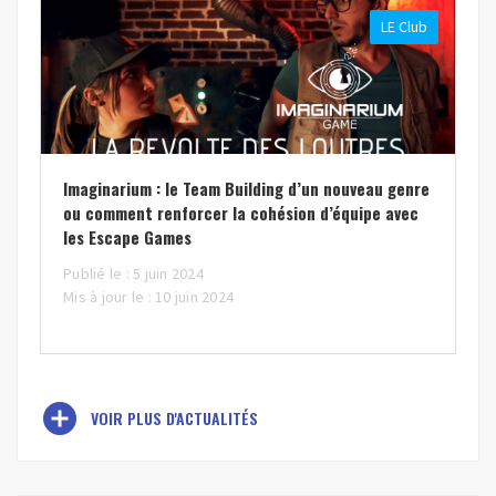
LE Club
Imaginarium : le Team Building d’un nouveau genre
ou comment renforcer la cohésion d’équipe avec
les Escape Games
Publié le : 5 juin 2024
Mis à jour le : 10 juin 2024
add_circle
VOIR PLUS D'ACTUALITÉS