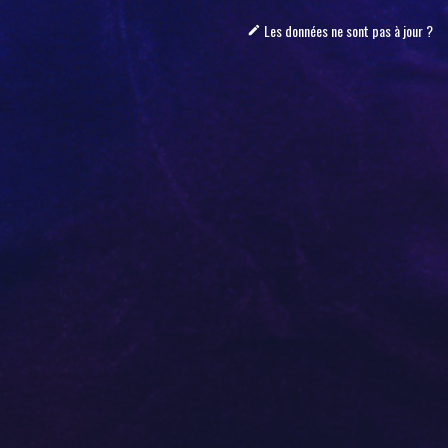
Les données ne sont pas à jour ?
mode_edit