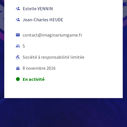
Estelle VENNIN
person_add
Jean-Charles HEUDE
person_add
contact@imaginariumgame.fr
email
5
people
Société à responsabilité limitée
gavel
8 novembre 2016
cake
En activité
lens