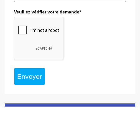
Veuillez vérifier votre demande*
Envoyer
book
GLOSSAIRE
Escape Game