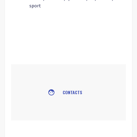
sport
face
CONTACTS