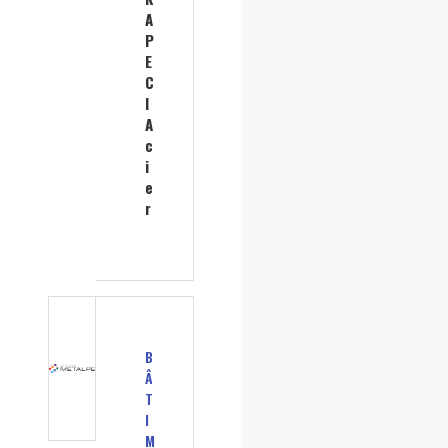
A
P
E
C
I
A
c
i
e
r
B
Â
T
I
M