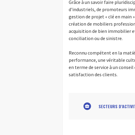
Grâce à un savoir faire pluridisci
d'industriels, de promoteurs im
gestion de projet « clé en main »
création de mobiliers profession
acquisition de bien immobilier e
conciliation ou de sinistre.
Reconnu compétent en la matière,
performance, une véritable cultu
en terme de service à un conseil
satisfaction des clients.
SECTEURS D’ACTIVI
business_center