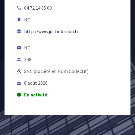
04 72 14 85 00
local_phone
NC
room
http://www.justinbridou.fr
language
NC
email
308
people
SNC (Société en Nom Collectif)
gavel
8 août 2026
cake
En activité
lens