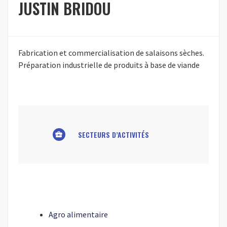
JUSTIN BRIDOU
Fabrication et commercialisation de salaisons sèches.
Préparation industrielle de produits à base de viande
SECTEURS D’ACTIVITÉS
business_center
Agro alimentaire