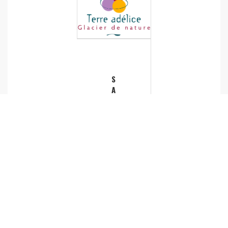
S
A
S
T
E
R
R
E
A
D
E
L
I
C