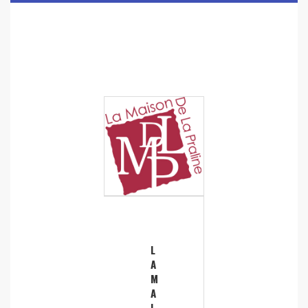
L
A
M
A
I