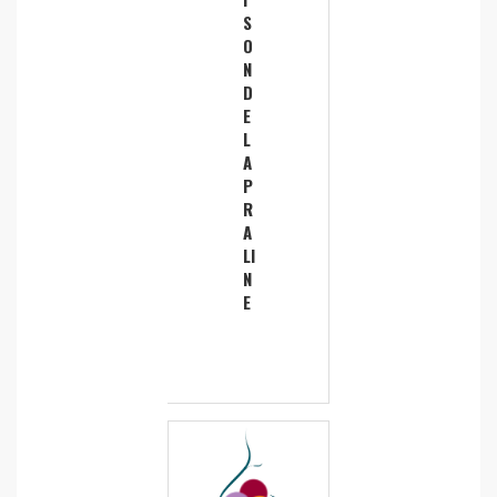
S
O
N
D
E
L
A
P
R
A
LI
N
E