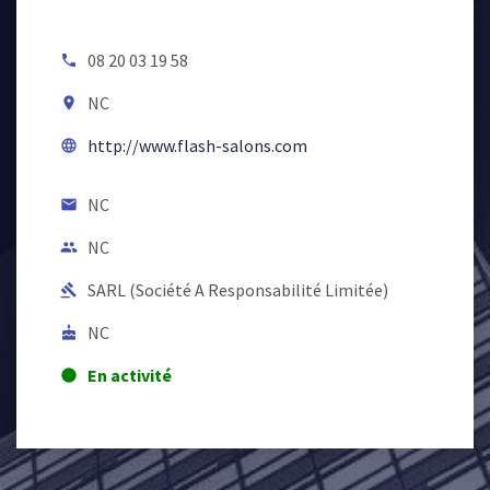
08 20 03 19 58
local_phone
NC
room
http://www.flash-salons.com
language
NC
email
NC
people
SARL (Société A Responsabilité Limitée)
gavel
NC
cake
En activité
lens