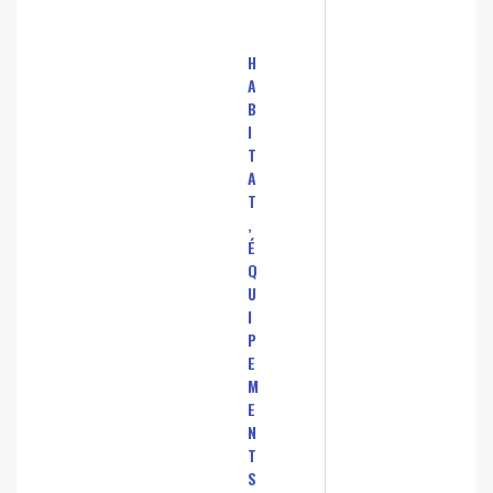
H
A
B
I
T
A
T
,
É
Q
U
I
P
E
M
E
N
T
S