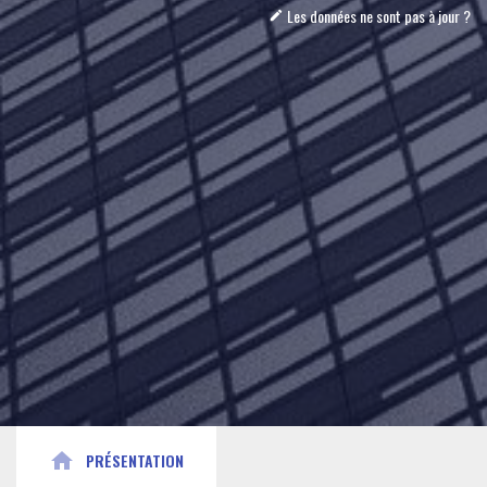
Les données ne sont pas à jour ?
mode_edit
home
PRÉSENTATION