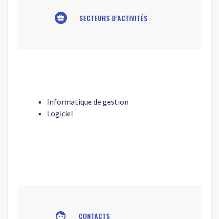
SECTEURS D’ACTIVITÉS
business_center
Informatique de gestion
Logiciel
face
CONTACTS