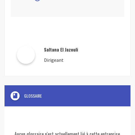
Saltana El Jazouli
Dirigeant
book
GLOSSAIRE
Aucun glossaire n'est actuellement lié à cette entreprise.