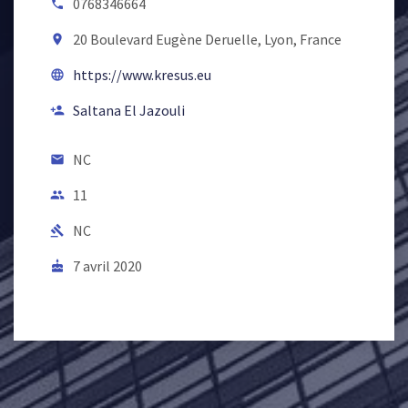
0768346664
local_phone
20 Boulevard Eugène Deruelle, Lyon, France
room
https://www.kresus.eu
language
Saltana El Jazouli
person_add
NC
email
11
people
NC
gavel
7 avril 2020
cake