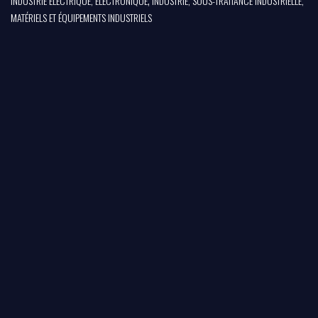
,
INDUSTRIE ÉLECTRIQUE, ÉLECTRONIQUE
INDUSTRIE, SOUS-TRAITANCE INDUSTRIELLE,
MATÉRIELS ET ÉQUIPEMENTS INDUSTRIELS