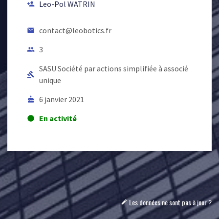
Leo-Pol WATRIN
person_add
contact@leobotics.fr
email
3
people
SASU Société par actions simplifiée à associé
gavel
unique
6 janvier 2021
cake
En activité
lens
Les données ne sont pas à jour ?
mode_edit