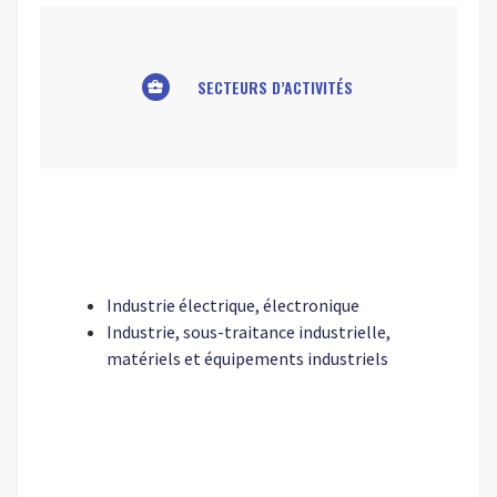
SECTEURS D’ACTIVITÉS
business_center
Industrie électrique, électronique
Industrie, sous-traitance industrielle,
matériels et équipements industriels