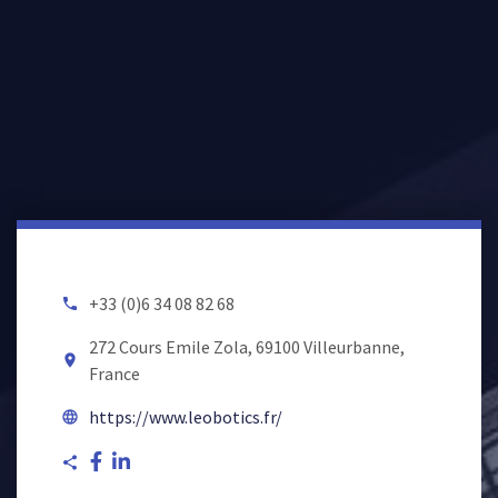
+33 (0)6 34 08 82 68
local_phone
272 Cours Emile Zola, 69100 Villeurbanne,
room
France
https://www.leobotics.fr/
language
share