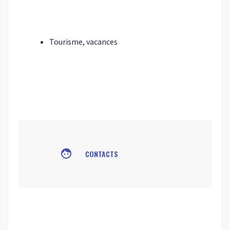
Tourisme, vacances
face
CONTACTS