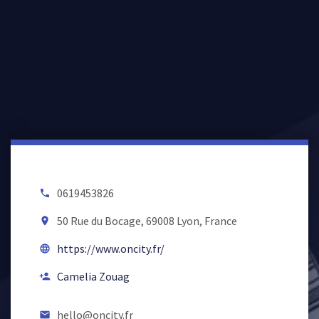
0619453826
local_phone
50 Rue du Bocage, 69008 Lyon, France
room
https://www.oncity.fr/
language
Camelia Zouag
person_add
hello@oncity.fr
email