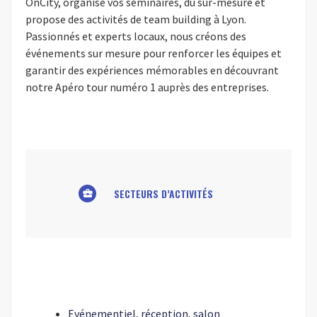
OnCity, organise vos séminaires, du sur-mesure et
propose des activités de team building à Lyon.
Passionnés et experts locaux, nous créons des
événements sur mesure pour renforcer les équipes et
garantir des expériences mémorables en découvrant
notre Apéro tour numéro 1 auprès des entreprises.
SECTEURS D’ACTIVITÉS
business_center
Evénementiel, réception, salon