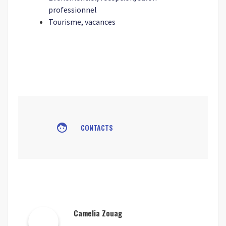
professionnel
Tourisme, vacances
face
CONTACTS
Camelia Zouag