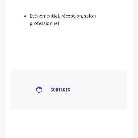
Evénementiel, réception, salon
professionnel
face
CONTACTS