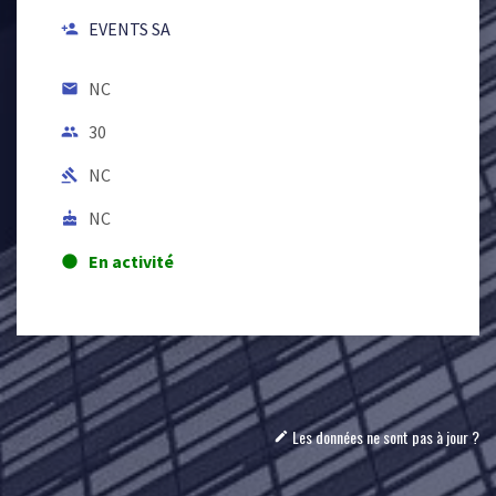
EVENTS SA
person_add
NC
email
30
people
NC
gavel
NC
cake
En activité
lens
Les données ne sont pas à jour ?
mode_edit