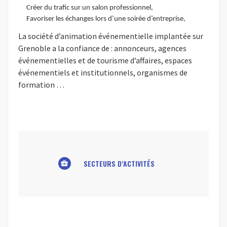
Créer du trafic
sur un salon professionnel,
Favoriser les échanges
lors d’une soirée d’entreprise,
La
société d’animation
événementielle implantée sur
Grenoble a la
confiance
de : annonceurs, agences
événementielles et de tourisme d’affaires, espaces
événementiels et institutionnels, organismes de
formation …
SECTEURS D’ACTIVITÉS
business_center