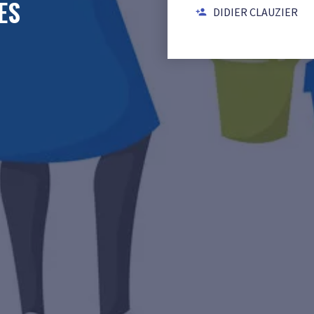
ES
DIDIER CLAUZIER
person_add