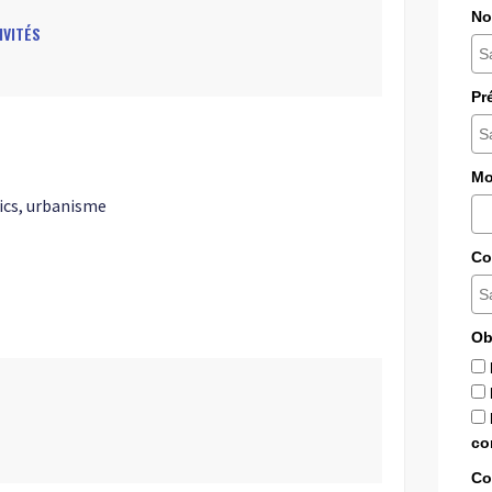
No
IVITÉS
Pr
Mo
ics, urbanisme
Co
Ob
co
Co