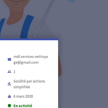
mdl.services.nettoya
email
ge@gmail.com
1
people
Société par actions
gavel
simplifiée
6 mars 2020
cake
En activité
lens