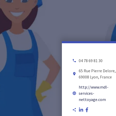
04 78 69 81 30
local_phone
65 Rue Pierre Delore,
room
69008 Lyon, France
http://www.mdl-
services-
language
nettoyage.com
share