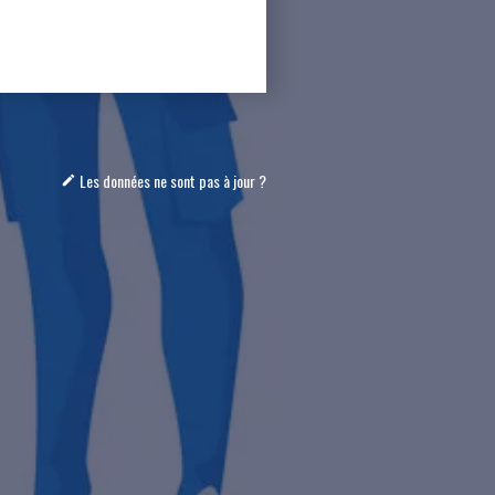
Les données ne sont pas à jour ?
mode_edit