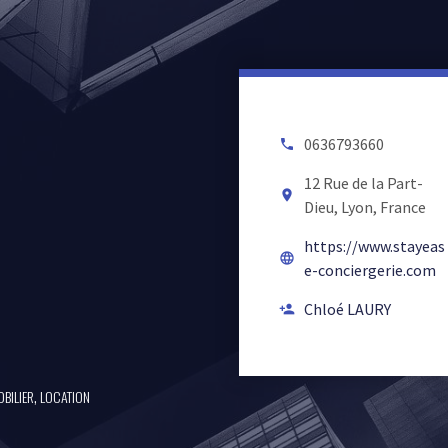
0636793660
local_phone
12 Rue de la Part-
room
Dieu, Lyon, France
https://www.stayeas
language
e-conciergerie.com
Chloé LAURY
person_add
,
BILIER
LOCATION