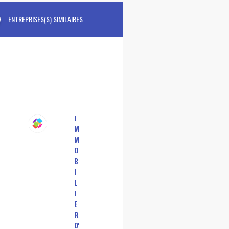
ENTREPRISES(S) SIMILAIRES
I
M
M
O
B
I
L
I
E
R
D'