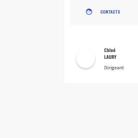
face
CONTACTS
Chloé
LAURY
Dirigeant