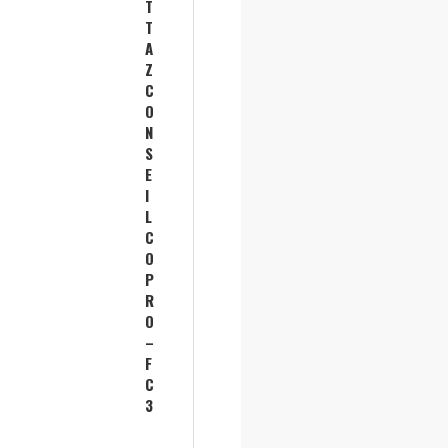
T
T
A
Z
C
O
N
S
E
I
L
C
O
P
R
O
–
F
C
3