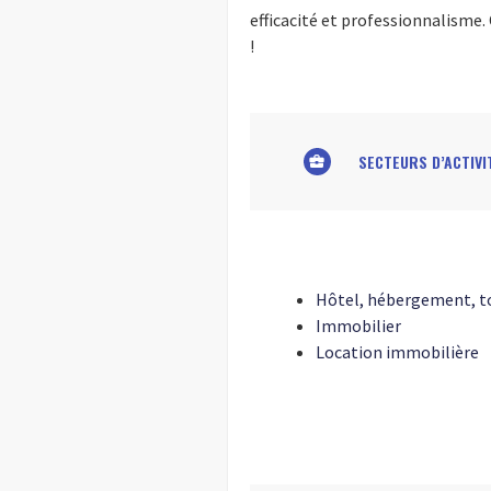
efficacité et professionnalisme. 
!
SECTEURS D’ACTIVI
business_center
Hôtel, hébergement, to
Immobilier
Location immobilière