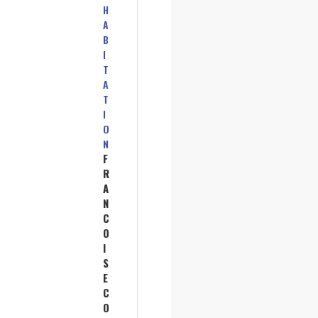
H
A
B
I
T
A
T
I
O
N
F
R
A
N
C
O
I
S
E
C
O