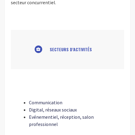
secteur concurrentiel.
SECTEURS D’ACTIVITÉS
business_center
Communication
Digital, réseaux sociaux
Evénementiel, réception, salon
professionnel