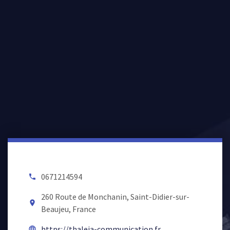
0671214594
local_phone
260 Route de Monchanin, Saint-Didier-sur-
room
Beaujeu, France
https://thaleia-communication.fr
language