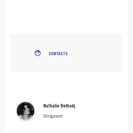
face
CONTACTS
Nathalie Belhadj
Dirigeant