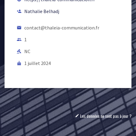
Nathalie Belhadj
person_add
contact@thaleia-communication.fr
email
1
people
NC
gavel
1 juillet 2024
cake
Les données ne sont pas à jour ?
mode_edit