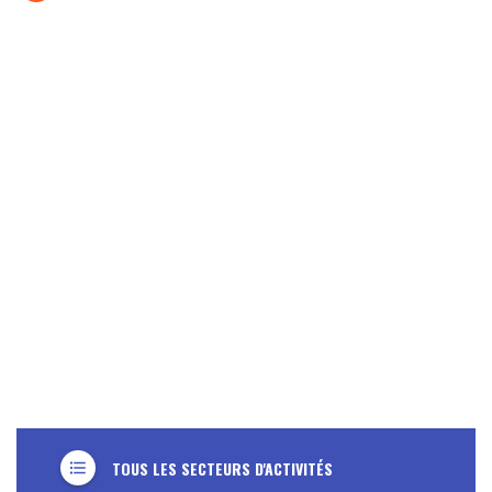
TOUS LES SECTEURS D'ACTIVITÉS
format_list_bulleted