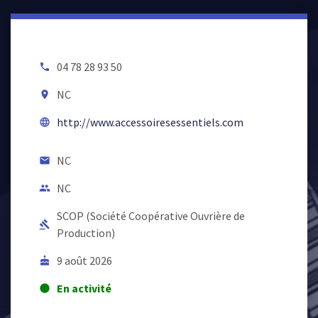
04 78 28 93 50
local_phone
NC
room
http://www.accessoiresessentiels.com
language
NC
email
NC
people
SCOP (Société Coopérative Ouvrière de
gavel
Production)
9 août 2026
cake
En activité
lens