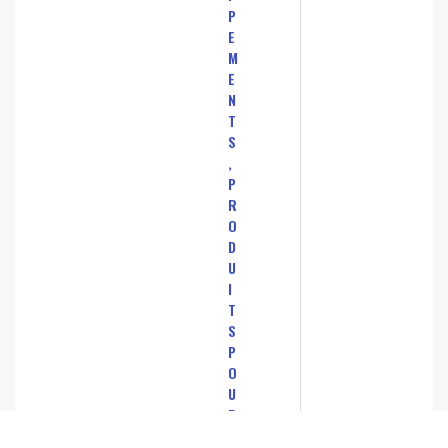
P
E
M
E
N
T
S
,
P
R
O
D
U
I
T
S
P
O
U
R
L