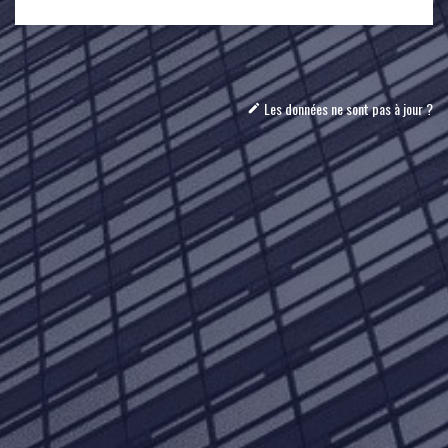
Les données ne sont pas à jour ?
mode_edit