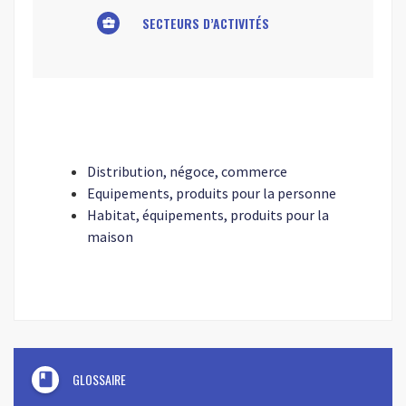
SECTEURS D’ACTIVITÉS
business_center
Distribution, négoce, commerce
Equipements, produits pour la personne
Habitat, équipements, produits pour la
maison
book
GLOSSAIRE