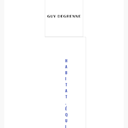
H
A
B
I
T
A
T
,
É
Q
U
I