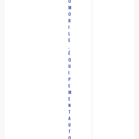
O
M
O
B
I
L
E
,
É
Q
U
I
P
E
M
E
N
T
A
U
T
O