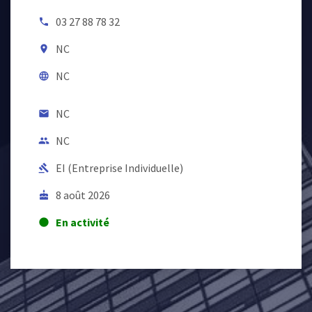
03 27 88 78 32
local_phone
NC
room
NC
language
NC
email
NC
people
EI (Entreprise Individuelle)
gavel
8 août 2026
cake
En activité
lens