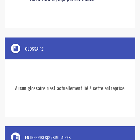
book
GLOSSAIRE
Aucun glossaire n'est actuellement lié à cette entreprise.
domain
ENTREPRISES(S) SIMILAIRES