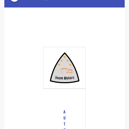
A
U
T