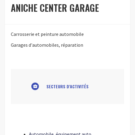
ANICHE CENTER GARAGE
Carrosserie et peinture automobile
Garages d'automobiles, réparation
SECTEURS D’ACTIVITÉS
business_center
Automobile, équipement auto