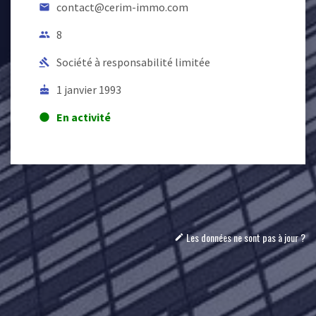
contact@cerim-immo.com
email
8
people
Société à responsabilité limitée
gavel
1 janvier 1993
cake
En activité
lens
Les données ne sont pas à jour ?
mode_edit