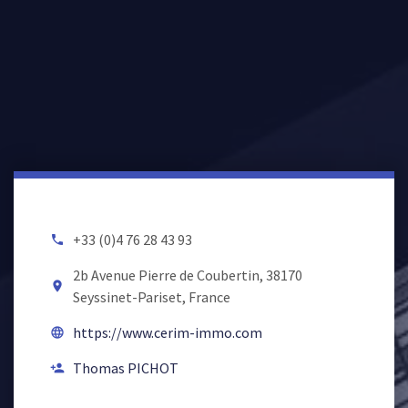
+33 (0)4 76 28 43 93
local_phone
2b Avenue Pierre de Coubertin, 38170
room
Seyssinet-Pariset, France
https://www.cerim-immo.com
language
Thomas PICHOT
person_add