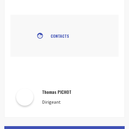
face
CONTACTS
Thomas PICHOT
Dirigeant