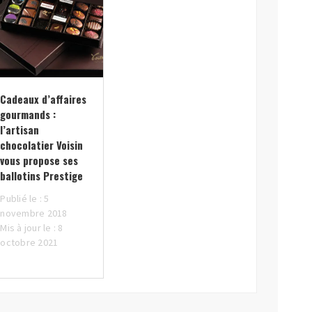
Cadeaux d’affaires
gourmands :
l’artisan
chocolatier Voisin
vous propose ses
ballotins Prestige
Publié le : 5
novembre 2018
Mis à jour le : 8
octobre 2021