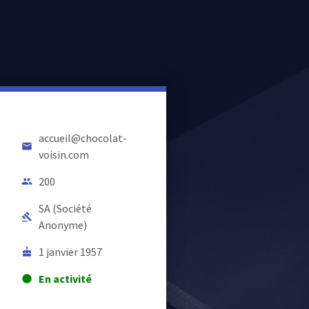
accueil@chocolat-
email
voisin.com
200
people
SA (Société
gavel
Anonyme)
1 janvier 1957
cake
En activité
lens