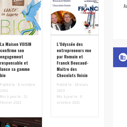
A
La Maison VOISIN
L’Odyssée des
confirme son
entrepreneurs vue
engagement
par Romain et
domain
responsable et
Franck Boucaud-
lance sa gamme
Maitre des
bio
Chocolats Voisin
Publié le : 8 octobre
Publié le : 28 mars
2021
2019
Mis à jour le : 21
Mis à jour le : 8
février 2022
octobre 2021