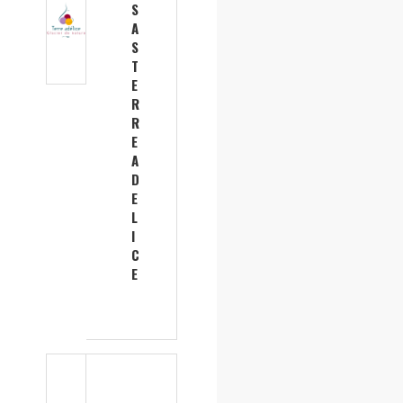
S
A
S
T
E
R
R
E
A
D
E
L
I
C
E