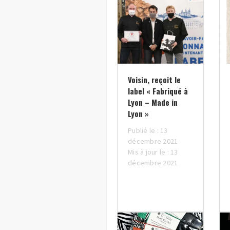
Voisin, reçoit le
label « Fabriqué à
Lyon – Made in
Lyon »
Publié le : 13
décembre 2021
Mis à jour le : 13
décembre 2021