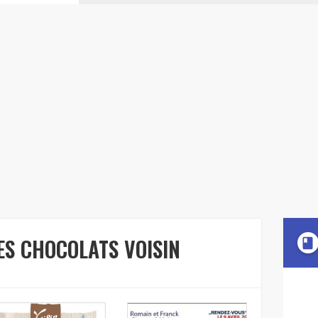
FES CHOCOLATS VOISIN
book