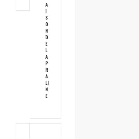
A
I
S
O
N
D
E
L
A
P
R
A
LI
N
E