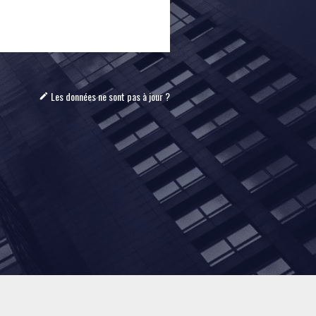
Les données ne sont pas à jour ?
mode_edit