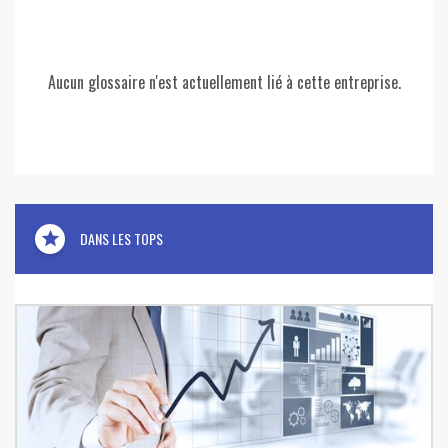
Aucun glossaire n'est actuellement lié à cette entreprise.
star
DANS LES TOPS