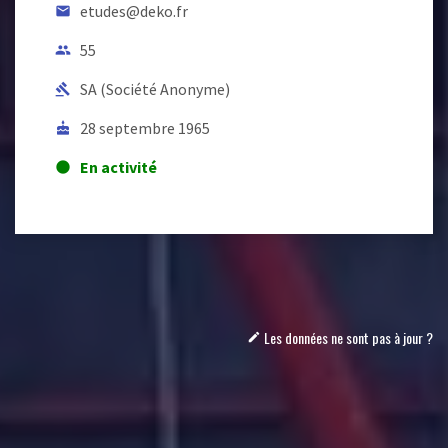
etudes@deko.fr
email
55
people
SA (Société Anonyme)
gavel
28 septembre 1965
cake
En activité
lens
Les données ne sont pas à jour ?
mode_edit