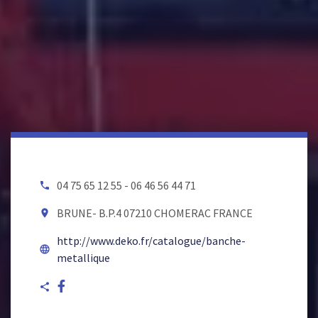
04 75 65 12 55 - 06 46 56 44 71
local_phone
BRUNE- B.P.4 07210 CHOMERAC FRANCE
room
http://www.deko.fr/catalogue/banche-
language
metallique
share