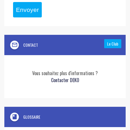
Envoyer
Le Club
mail_outline
CONTACT
Vous souhaitez plus d'informations ?
Contacter DEKO
book
GLOSSAIRE