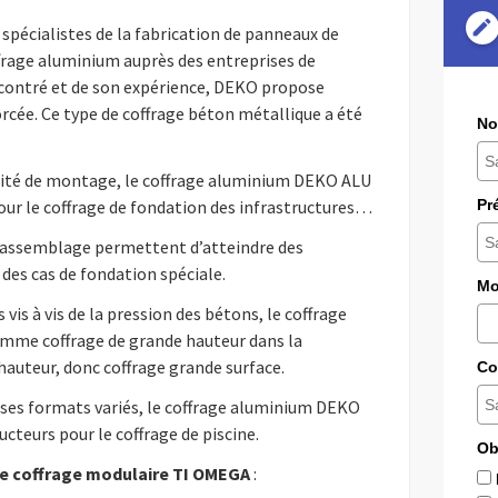
edit
spécialistes de la fabrication de panneaux de
offrage aluminium auprès des entreprises de
ncontré et de son expérience, DEKO propose
rcée. Ce type de coffrage béton métallique a été
No
cilité de montage, le coffrage aluminium DEKO ALU
our le coffrage de fondation des infrastructures…
Pr
 d’assemblage permettent d’atteindre des
es cas de fondation spéciale.
Mo
is à vis de la pression des bétons, le coffrage
mme coffrage de grande hauteur dans la
hauteur, donc coffrage grande surface.
Co
t ses formats variés, le coffrage aluminium DEKO
cteurs pour le coffrage de piscine.
Ob
le coffrage modulaire TI OMEGA
: