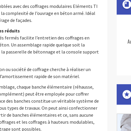
book
mblées avec des coffrages modulaires Eléments TI
 la complexité de l’ouvrage en béton armé. Idéal
frage de façades.
es réduits
s fermés facilite l’entretien des coffrages en
A
éton. Un assemblage rapide quelque soit la
à la passerelle de bétonnage et la console support
n ou société de coffrage cherche à réaliser un
d’amortissement rapide de son matériel.
semblage, chaque banche élémentaire (réhausse,
 complément) peut être employée pour coffrer
star
ence des banches constitue un véritable système de
tous types de travaux. On peut ainsi confectionner
rtir de banches élémentaires et ce, sans aucune
ffrages et les coffrages à hauteurs modulables,
trage sont possibles.