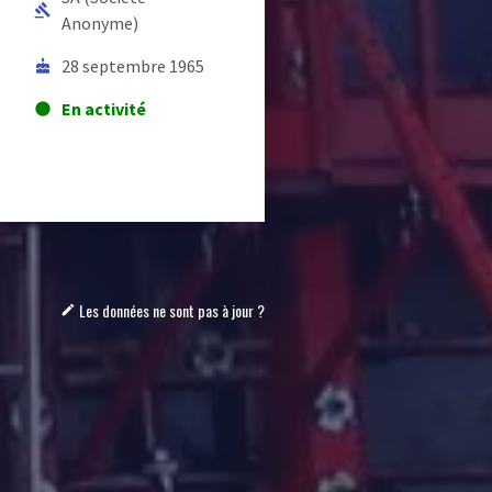
gavel
Anonyme)
28 septembre 1965
cake
En activité
lens
Les données ne sont pas à jour ?
mode_edit