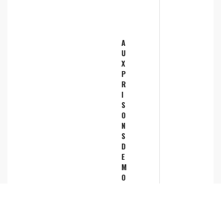
A
U
X
P
R
I
S
O
N
S
D
E
M
O
N
T
A
G