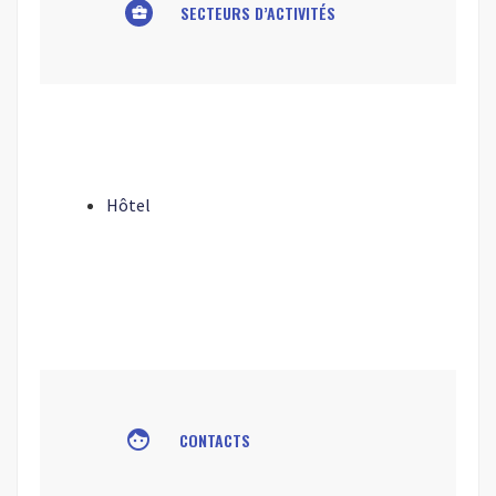
SECTEURS D’ACTIVITÉS
business_center
Hôtel
face
CONTACTS