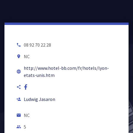
08 92 70 22 28
local_phone
NC
room
http://www.hotel-bb.com/fr/hotels/lyon-
language
etats-unis.htm
share
Ludwig Jasaron
person_add
NC
email
5
people