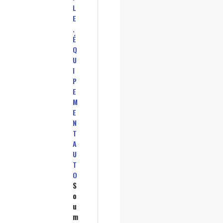
L
E
,
É
Q
U
I
P
E
M
E
N
T
A
U
T
O
S
o
u
m