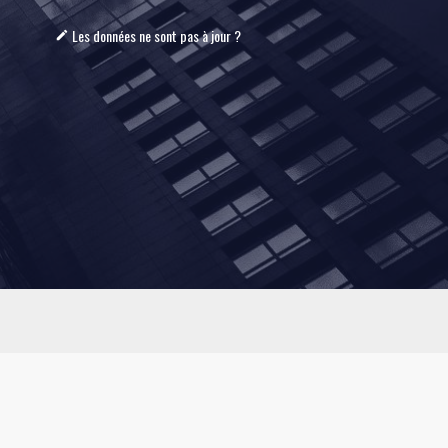
Les données ne sont pas à jour ?
mode_edit