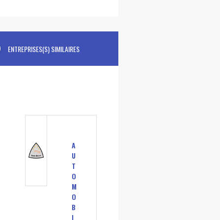
ENTREPRISES(S) SIMILAIRES
A
U
T
O
M
O
B
I