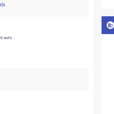
TÉS
domain
nt auto