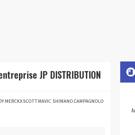
'entreprise JP DISTRIBUTION
book
EDDY MERCKX.SCOTT.MAVIC. SHIMANO.CAMPAGNOLO
A