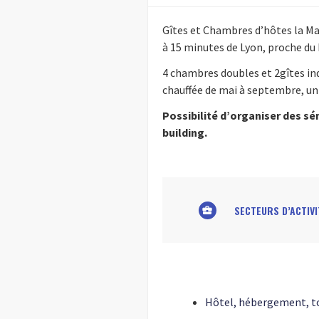
Gîtes et Chambres d’hôtes la Ma
à 15 minutes de Lyon, proche du 
4 chambres doubles et 2gîtes in
chauffée de mai à septembre, un 
Possibilité d’organiser des sé
building.
SECTEURS D’ACTIVI
business_center
Hôtel, hébergement, to