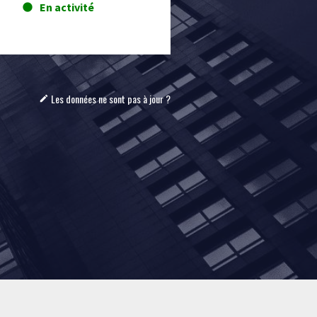
En activité
lens
Les données ne sont pas à jour ?
mode_edit