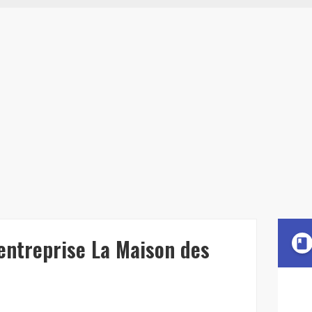
'entreprise La Maison des
book