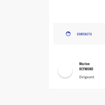
face
CONTACTS
Marine
REYMOND
Dirigeant