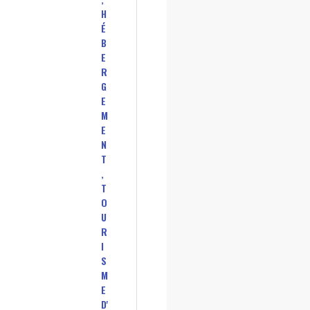
H
É
B
E
R
G
E
M
E
N
T
,
T
O
U
R
I
S
M
E
D'