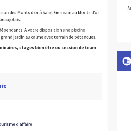
A
ison des Monts d’or à Saint Germain au Monts d’or
beaujolais.
dépendants. A votre disposition une piscine
grand jardin au calme avec terrain de pétanques.
minaires, stages bien être ou session de team
domain
TÉS
urisme d'affaire