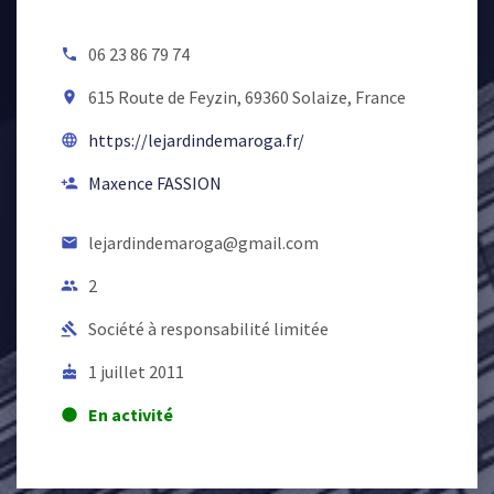
06 23 86 79 74
local_phone
615 Route de Feyzin, 69360 Solaize, France
room
https://lejardindemaroga.fr/
language
Maxence FASSION
person_add
lejardindemaroga@gmail.com
email
2
people
Société à responsabilité limitée
gavel
1 juillet 2011
cake
En activité
lens