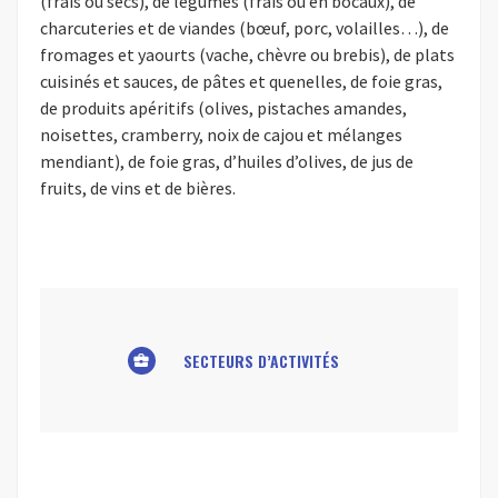
(frais ou secs), de légumes (frais ou en bocaux), de
charcuteries et de viandes (bœuf, porc, volailles…), de
fromages et yaourts (vache, chèvre ou brebis), de plats
cuisinés et sauces, de pâtes et quenelles, de foie gras,
de produits apéritifs (olives, pistaches amandes,
noisettes, cramberry, noix de cajou et mélanges
mendiant), de foie gras, d’huiles d’olives, de jus de
fruits, de vins et de bières.
SECTEURS D’ACTIVITÉS
business_center