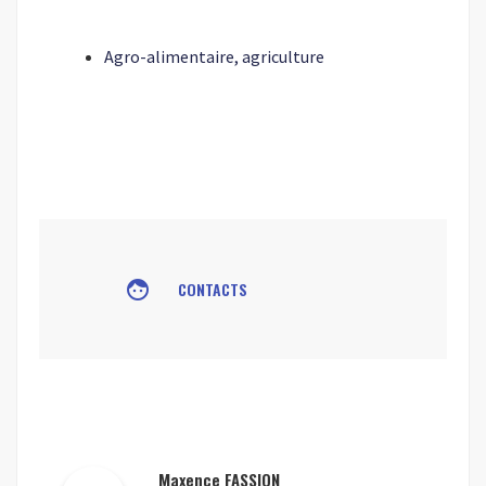
Agro-alimentaire, agriculture
face
CONTACTS
Maxence FASSION