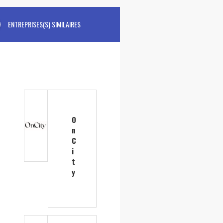
ENTREPRISES(S) SIMILAIRES
O
n
C
i
t
y