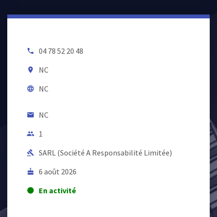
04 78 52 20 48
local_phone
NC
room
NC
language
NC
email
1
people
SARL (Société A Responsabilité Limitée)
gavel
6 août 2026
cake
En activité
lens