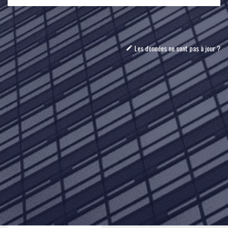
Les données ne sont pas à jour ?
mode_edit