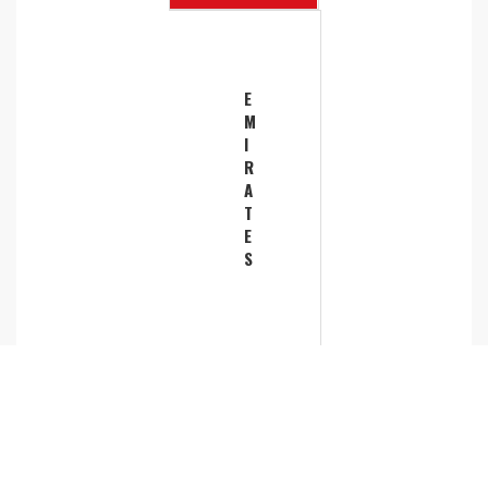
E
M
I
R
A
T
E
S