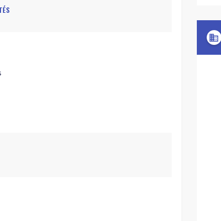
TÉS
domain
s