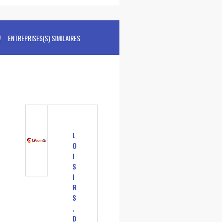
ENTREPRISES(S) SIMILAIRES
L
O
I
S
I
R
S
,
D