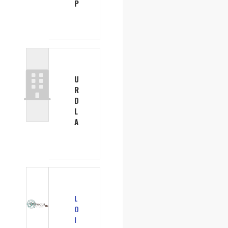
P
U
R
D
L
A
L
O
I