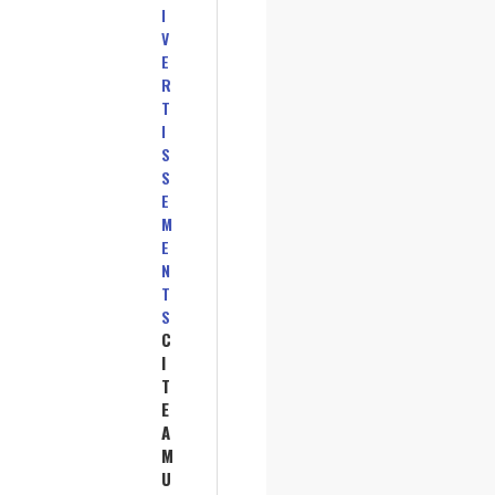
I
V
E
R
T
I
S
S
E
M
E
N
T
S
C
I
T
E
A
M
U