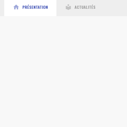
home
local_library
PRÉSENTATION
ACTUALITÉS