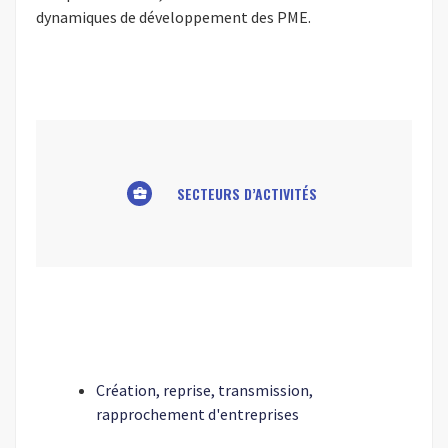
dynamiques de développement des PME.
SECTEURS D’ACTIVITÉS
business_center
Création, reprise, transmission,
rapprochement d'entreprises