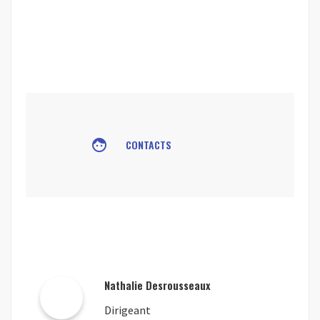
face
CONTACTS
Nathalie Desrousseaux
Dirigeant