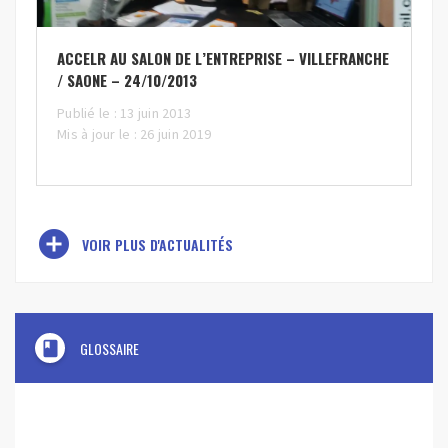
ACCELR AU SALON DE L’ENTREPRISE – VILLEFRANCHE
/ SAONE – 24/10/2013
Publié le : 13 juin 2013
Mis à jour le : 26 juin 2019
add_circle
VOIR PLUS D'ACTUALITÉS
book
GLOSSAIRE