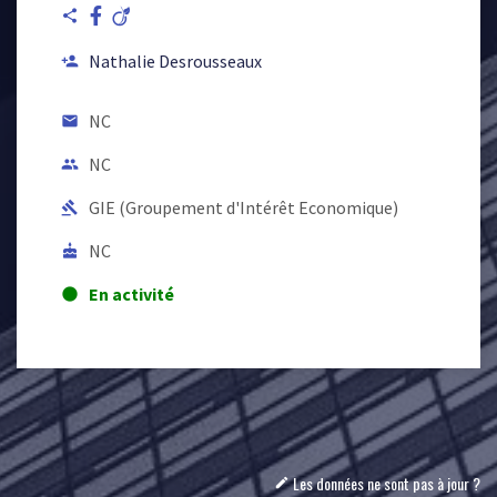
share
Nathalie Desrousseaux
person_add
NC
email
NC
people
GIE (Groupement d'Intérêt Economique)
gavel
NC
cake
En activité
lens
Les données ne sont pas à jour ?
mode_edit