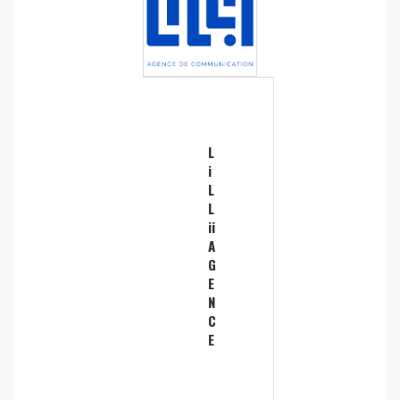
L
i
L
L
ii
A
G
E
N
C
E