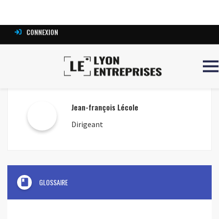
face
CONTACTS
Jean-françois Lécole
Dirigeant
book
GLOSSAIRE