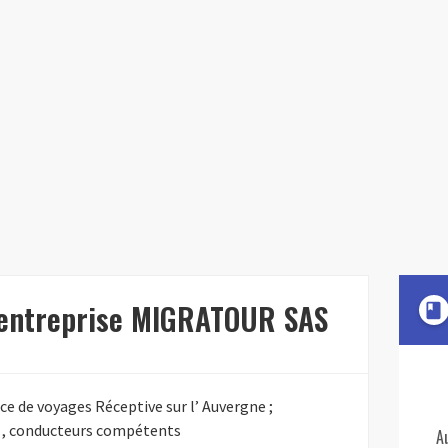
l'entreprise MIGRATOUR SAS
book
e de voyages Réceptive sur l’ Auvergne ;
e , conducteurs compétents
A