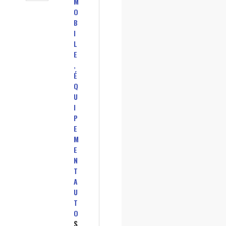
M
O
B
I
L
E
,
É
Q
U
I
P
E
M
E
N
T
A
U
T
O
S