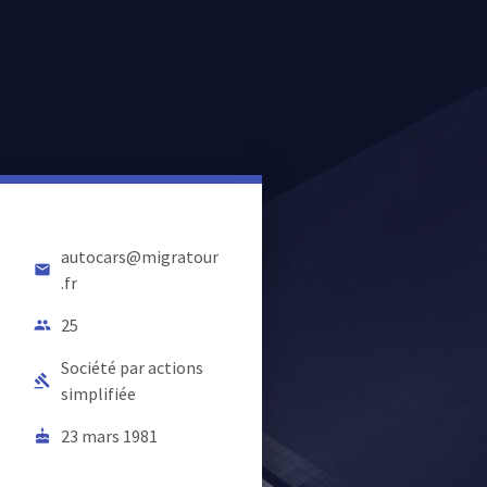
autocars@migratour
email
.fr
25
people
Société par actions
gavel
simplifiée
23 mars 1981
cake