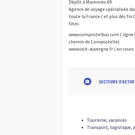
Dépôt à Marennes 69
Agence de voyage spécialisée dans
toute la France ( et plus dès fin
Sites
www.compostelbus.com ( ligne M
chemin de Compostelle)
www.visit-auvergne.fr ( en cours 
SECTEURS D’ACTIVI
business_center
Tourisme, vacances
Transport, logistique,