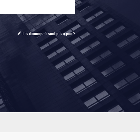
Les données ne sont pas à jour ?
mode_edit