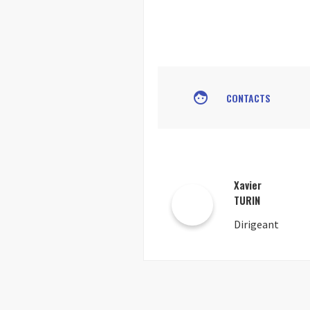
face
CONTACTS
Xavier
TURIN
Dirigeant