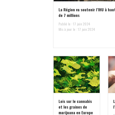
La Région va soutenir l’IHU à hau
de 7 millions
Publié le : 17 juin 2024
Mis à jour le : 17 juin 2024
Lois sur le cannabis
L
et les graines de
l
marijuana en Europe