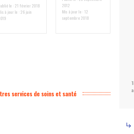
2012
ublié le : 21 février 2018
Mis à jour le : 12
is à jour le : 26 juin
septembre 2018
2019
T
a
tres services de soins et santé
subdirectory_arrow_right