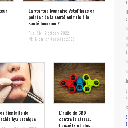
e
teur
La startup lyonnaise VetoPhage en
H
pointe : de la santé animale à la
d
santé humaine ?
I
Publié le : 2 octobre 2022
I
Mis à jour le : 3 octobre 2022
i
é
I
I
J
L
a
R
es bienfaits de
L’huile de CBD
S
’acide hyaluronique
contre le stress,
ê
l’anxiété et plus