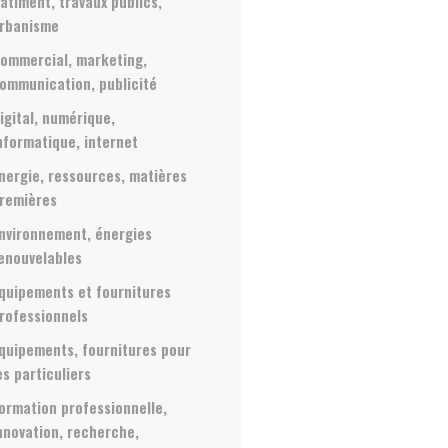
âtiment, travaux publics,
rbanisme
ommercial, marketing,
ommunication, publicité
igital, numérique,
nformatique, internet
nergie, ressources, matières
remières
nvironnement, énergies
enouvelables
quipements et fournitures
rofessionnels
quipements, fournitures pour
es particuliers
ormation professionnelle,
nnovation, recherche,