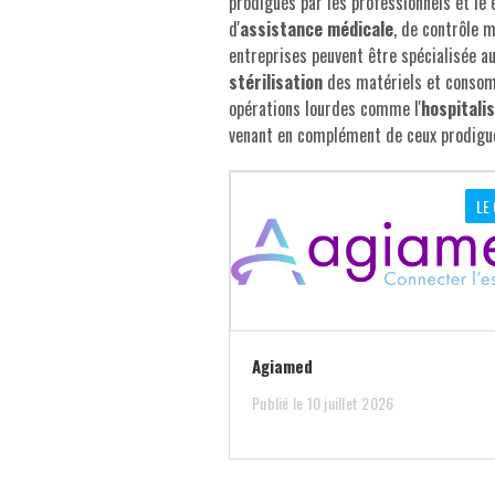
prodigués par les professionnels et le 
d'
assistance médicale
, de contrôle m
entreprises peuvent être spécialisée a
stérilisation
des matériels et conso
opérations lourdes comme l'
hospitali
venant en complément de ceux prodigués
LE 
Agiamed
Publié le 10 juillet 2026