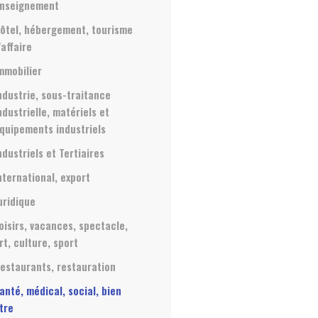
nseignement
ôtel, hébergement, tourisme
'affaire
mmobilier
ndustrie, sous-traitance
ndustrielle, matériels et
quipements industriels
ndustriels et Tertiaires
nternational, export
uridique
oisirs, vacances, spectacle,
rt, culture, sport
estaurants, restauration
anté, médical, social, bien
tre