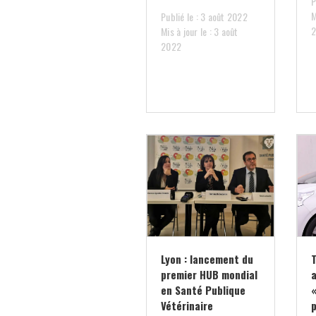
P
M
Publié le : 3 août 2022
Mis à jour le : 3 août
2022
Lyon : lancement du
premier HUB mondial
en Santé Publique
«
Vétérinaire