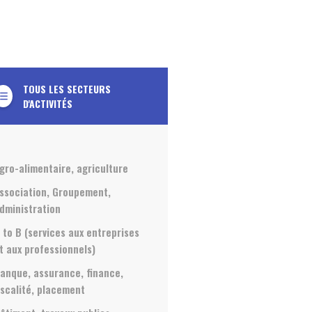
TOUS LES SECTEURS
t_list_bulleted
D'ACTIVITÉS
gro-alimentaire, agriculture
ssociation, Groupement,
dministration
 to B (services aux entreprises
t aux professionnels)
anque, assurance, finance,
iscalité, placement