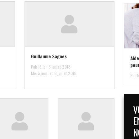
Guillaume Sagnes
Aide
pour
Publié le : 6 juillet 2018
Mis à jour le : 6 juillet 2018
Publi
V
E
N