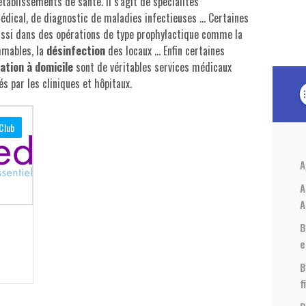
établissements de santé. Il s'agit de spécialités
édical, de diagnostic de maladies infectieuses ... Certaines
ussi dans des opérations de type prophylactique comme la
mmables, la
désinfection
des locaux ... Enfin certaines
sation à domicile
sont de véritables services médicaux
 par les cliniques et hôpitaux.
forma
Club
A
A
A
B
e
B
f