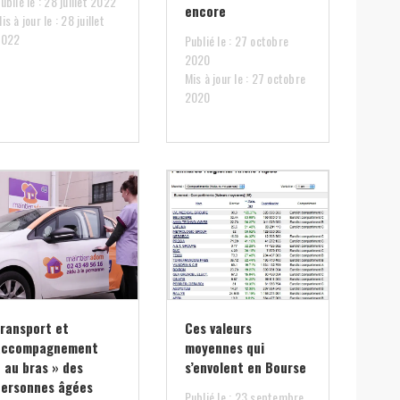
ublié le : 28 juillet 2022
encore
is à jour le : 28 juillet
2022
Publié le : 27 octobre
2020
Mis à jour le : 27 octobre
2020
Transport et
Ces valeurs
accompagnement
moyennes qui
 au bras » des
s’envolent en Bourse
personnes âgées
Publié le : 23 septembre