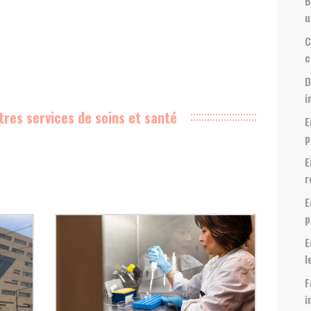
B
u
C
c
D
i
tres services de soins et santé
E
p
E
r
E
p
E
l
F
i