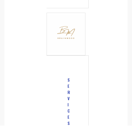
S
E
R
V
I
C
E
S
A