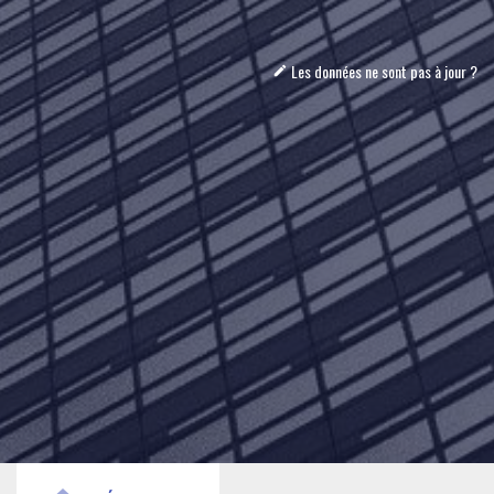
Les données ne sont pas à jour ?
mode_edit