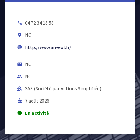
04 72 34 18 58
local_phone
NC
room
http://www.anveol.fr/
language
NC
email
NC
people
SAS (Société par Actions Simplifiée)
gavel
7 août 2026
cake
En activité
lens