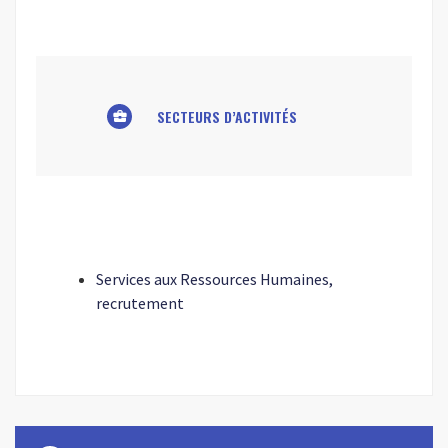
SECTEURS D’ACTIVITÉS
business_center
Services aux Ressources Humaines,
recrutement