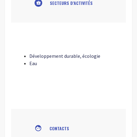
SECTEURS D’ACTIVITÉS
business_center
Développement durable, écologie
Eau
face
CONTACTS