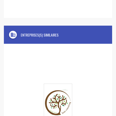
domain
ENTREPRISES(S) SIMILAIRES